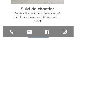
Suivi de chantier
Suivi de l'avancement des travaux &
coordination avec les intervenants du
projet.
NOTRE ÉQUIPE
Sensible aux besoins et aux attentes de notre
clientèle, nous sommes polyvalents et passionnés de
conception.